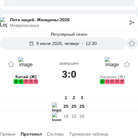
Лига наций. Женщины 2026
Международные
Регулярный сезон
9 июля 2026, четверг
12:30
завершён
3:0
Китай (Ж)
Украина (Ж)
В
В
П
П
П
В
П
П
П
П
1
2
3
25
25
25
18
22
20
Превью
Протокол
Составы
Турнирная таблица