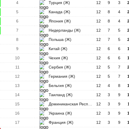
4
Турция (Ж)
12
9
3
5
Канада (Ж)
12
8
4
6
Япония (Ж)
12
8
4
7
Нидерланды (Ж)
12
7
5
8
Польша (Ж)
12
7
5
9
Китай (Ж)
12
6
6
10
Чехия (Ж)
12
6
6
11
Сербия (Ж)
12
5
7
12
Германия (Ж)
12
5
7
13
Бельгия (Ж)
12
4
8
14
Таиланд (Ж)
12
3
9
15
Доминиканская Республика (Ж)
12
3
9
16
Украина (Ж)
12
3
9
17
Франция (Ж)
12
3
9