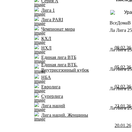
Серия А
Лига 1
Ура
Лига PARI
Все
Дома
В 
Чемпионат мира
Ла Лига 25
КХЛ
09.02.26
НХЛ
Ла Лига 25
Единая лига ВТБ
Единая лига ВТБ.
05.02.26
Ла Лига 25
Внутрисезонный кубок
НБА
02.02.26
Евролига
Ла Лига 25
Суперлига
Лига наций
23.01.26
Ла Лига 25
Лига наций. Женщины
20.01.26