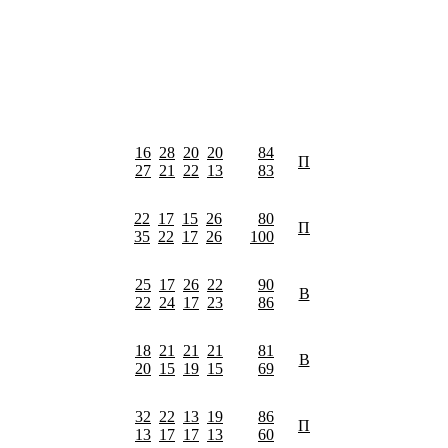
16
28
20
20
84
П
27
21
22
13
83
22
17
15
26
80
П
35
22
17
26
100
25
17
26
22
90
В
22
24
17
23
86
18
21
21
21
81
В
20
15
19
15
69
32
22
13
19
86
П
13
17
17
13
60