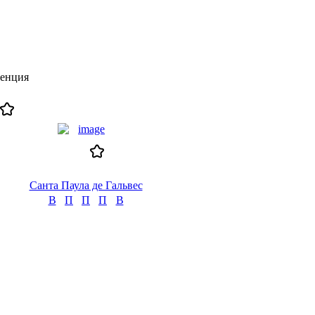
ренция
Санта Паула де Гальвес
В
П
П
П
В