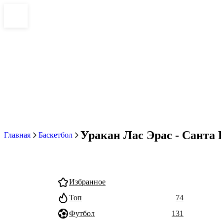
Уракан Лас Эрас - Санта П
Главная
Баскетбол
Избранное
Топ
74
Футбол
131