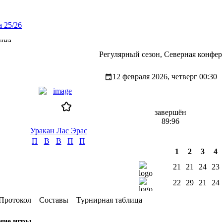
 25/26
ина
Регулярный сезон, Северная конфе
12 февраля 2026, четверг
00:30
завершён
89:96
Уракан Лас Эрас
П
В
В
П
П
1
2
3
4
21
21
24
23
22
29
21
24
Протокол
Составы
Турнирная таблица
ние игры