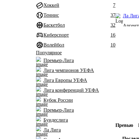
Хоккей
7
Теннис
37
Ла Лига
Баскетбол
32
Аргент
Киберспорт
16
Волейбол
10
Популярное
Премьер-Лига
Лига чемпионов УЕФА
Лига Европы УЕФА
Лига конференций УЕФА
Кубок России
Премьер-Лига
Бундеслига
Превью
Ла Лига
Послед