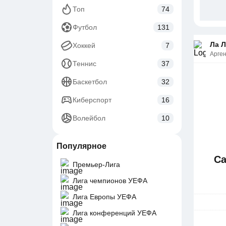
Топ
74
Футбол
131
Ла Л
Хоккей
7
Арге
Теннис
37
Баскетбол
32
Киберспорт
16
Волейбол
10
Популярное
Са
Премьер-Лига
Лига чемпионов УЕФА
Лига Европы УЕФА
Лига конференций УЕФА