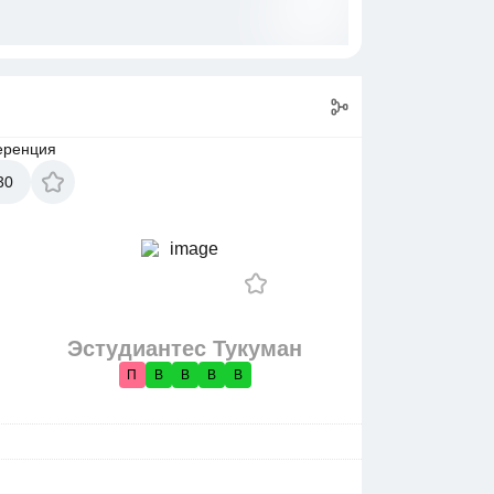
еренция
30
Эстудиантес Тукуман
П
В
В
В
В