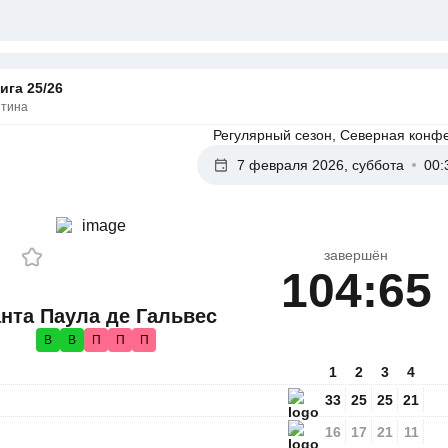
ига 25/26
нтина
Регулярный сезон, Северная конф
7 февраля 2026, суббота
00:
завершён
104:65
нта Паула де Гальвес
В
В
П
П
П
1
2
3
4
33
25
25
21
16
17
21
11