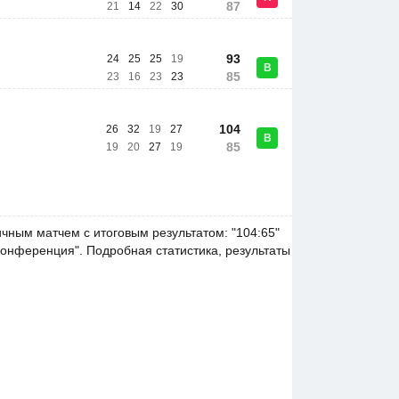
87
21
14
22
30
93
24
25
25
19
В
85
23
16
23
23
104
26
32
19
27
В
85
19
20
27
19
ичным матчем с итоговым результатом: "104:65"
 конференция". Подробная статистика, результаты