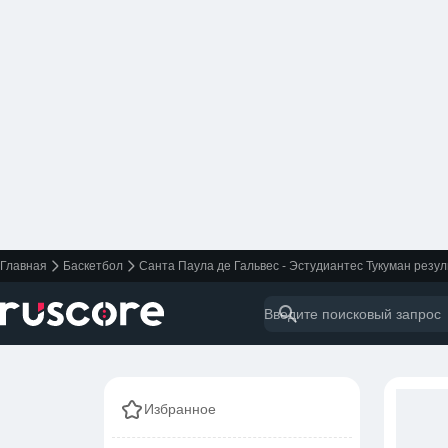
Главная
Баскетбол
Санта Паула де Гальвес - Эстудиантес Тукуман резул
Избранное