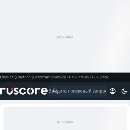
реклама
Главная
Футбол
Атлетико Акассусо - Сан-Тельмо 11-07-2026
реклама