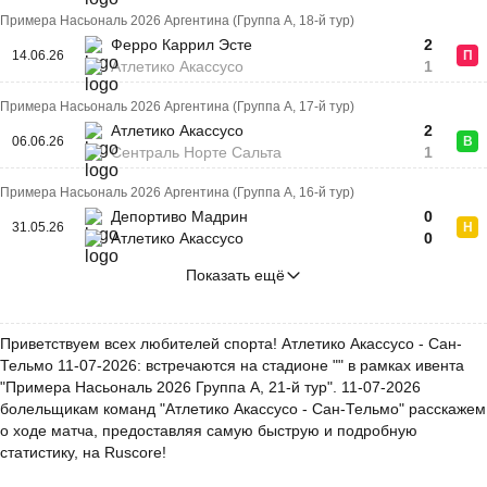
Примера Насьональ 2026 Аргентина (Группа A, 18-й тур)
Ферро Каррил Эсте
2
14.06.26
П
Атлетико Акассусо
1
Примера Насьональ 2026 Аргентина (Группа A, 17-й тур)
Атлетико Акассусо
2
06.06.26
В
Сентраль Норте Сальта
1
Примера Насьональ 2026 Аргентина (Группа A, 16-й тур)
Депортиво Мадрин
0
31.05.26
Н
Атлетико Акассусо
0
Показать ещё
Приветствуем всех любителей спорта! Атлетико Акассусо - Сан-
Тельмо 11-07-2026: встречаются на стадионе "" в рамках ивента
"Примера Насьональ 2026 Группа A, 21-й тур". 11-07-2026
болельщикам команд "Атлетико Акассусо - Сан-Тельмо" расскажем
о ходе матча, предоставляя самую быструю и подробную
статистику, на Ruscore!