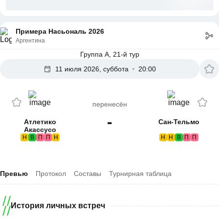
Примера Насьональ 2026
Аргентина
Группа A, 21-й тур
11 июля 2026, суббота
20:00
перенесён
-
Атлетико
Сан-Тельмо
Акассусо
Н
В
П
П
Н
Н
Н
В
П
П
Превью
Протокол
Составы
Турнирная таблица
История личных встреч