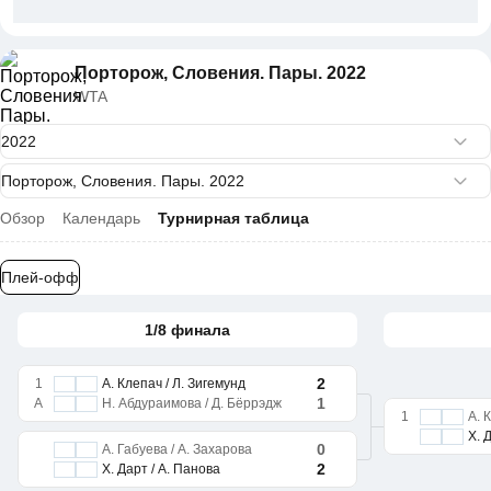
Порторож, Словения. Пары. 2022
WTA
Обзор
Календарь
Турнирная таблица
Плей-офф
1/8 финала
2
1
А. Клепач / Л. Зигемунд
1
A
Н. Абдураимова / Д. Бёррэдж
1
А. 
Х. 
0
А. Габуева / А. Захарова
2
Х. Дарт / А. Панова