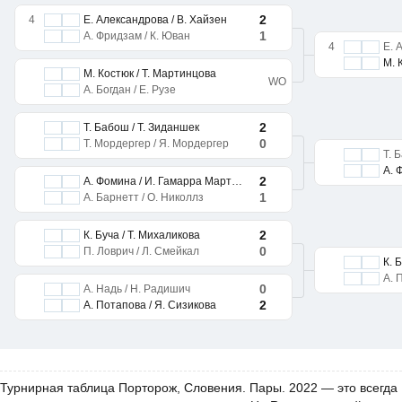
2
4
Е. Александрова / В. Хайзен
1
А. Фридзам / К. Юван
4
Е. 
М. 
М. Костюк / Т. Мартинцова
WO
А. Богдан / Е. Рузе
2
Т. Бабош / Т. Зиданшек
0
Т. Мордергер / Я. Мордергер
Т. 
2
А. Фомина / И. Гамарра Мартинс
1
А. Барнетт / О. Николлз
2
К. Буча / Т. Михаликова
0
П. Ловрич / Л. Смейкал
К. 
А. 
0
А. Надь / Н. Радишич
2
А. Потапова / Я. Сизикова
Турнирная таблица Порторож, Словения. Пары. 2022 — это всегда