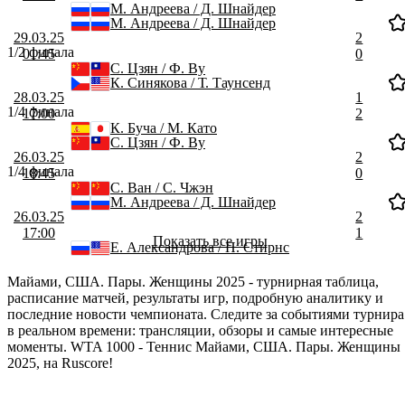
М. Андреева / Д. Шнайдер
М. Андреева / Д. Шнайдер
29.03.25
2
1/2 финала
01:45
0
С. Цзян / Ф. Ву
К. Синякова / Т. Таунсенд
28.03.25
1
1/4 финала
17:00
2
К. Буча / М. Като
С. Цзян / Ф. Ву
26.03.25
2
1/4 финала
18:45
0
С. Ван / С. Чжэн
М. Андреева / Д. Шнайдер
26.03.25
2
17:00
1
Показать все игры
Е. Александрова / П. Стирнс
Майами, США. Пары. Женщины 2025 - турнирная таблица,
расписание матчей, результаты игр, подробную аналитику и
последние новости чемпионата. Следите за событиями турнира
в реальном времени: трансляции, обзоры и самые интересные
моменты. WTA 1000 - Теннис Майами, США. Пары. Женщины
2025, на Ruscore!