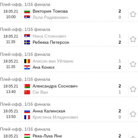
Плей-офф, 1/16 финала
Виктория Томова
2
18.05.21
10:00
Лола Радивоевич
0
Плей-офф, 1/16 финала
Нина Стоянович
1
18.05.21
11:35
Ребекка Петерсон
2
Плей-офф, 1/16 финала
Алисон ван Уйтванк
1
18.05.21
11:35
Ана Конюх
2
Плей-офф, 1/16 финала
Александра Соснович
2
18.05.21
13:40
Сю Ван
1
Плей-офф, 1/16 финала
Анна Калинская
2
18.05.21
13:50
Кристина Младенович
0
Плей-офф, 1/16 финала
Река-Лука Яни
2
18.05.21