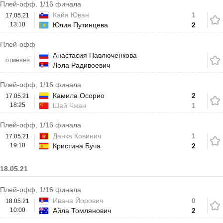
Плей-офф, 1/16 финала
Кайя Юван
1
17.05.21
13:10
Юлия Путинцева
2
Плей-офф
Анастасия Павлюченкова
отменён
Лола Радивоевич
Плей-офф, 1/16 финала
Камила Осорио
2
17.05.21
18:25
Шай Чжан
1
Плей-офф, 1/16 финала
Данка Ковинич
1
17.05.21
19:10
Кристина Буча
2
18.05.21
Плей-офф, 1/16 финала
Ивана Йорович
0
18.05.21
10:00
Айла Томлянович
2