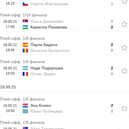
16:25
Тереза Мартинцова
1
Плей-офф, 1/16 финала
Ольга Данилович
0
18.05.21
17:00
Камилла Рахимова
2
Плей-офф, 1/8 финала
Паула Бадоса
2
18.05.21
18:45
Михаэла Бузарнеску
0
Плей-офф, 1/8 финала
Надя Подорошка
2
18.05.21
18:50
Осеан Доден
0
19.05.21
Плей-офф, 1/8 финала
Ана Конюх
2
19.05.21
10:00
Юлия Путинцева
0
Плей-офф, 1/8 финала
Айла Томлянович