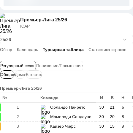
Премьер-Лига 25/26
ЮАР
Обзор
Календарь
Турнирная таблица
Статистика игроков
Регулярный сезон
Понижение/Повышение
Общая
Дома
В гостях
Премьер-Лига 25/26
№
Команда
И
В
Н
1
Орландо Пайретс
30
21
6
2
Мамелоди Сандаунс
30
20
8
3
Кайзер Чифс
30
15
9