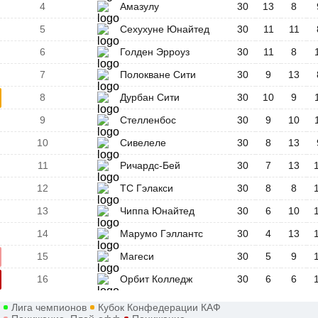
4
Амазулу
30
13
8
5
Сехухуне Юнайтед
30
11
11
6
Голден Эрроуз
30
11
8
7
Полокване Сити
30
9
13
8
Дурбан Сити
30
10
9
9
Стелленбос
30
9
10
10
Сивелеле
30
8
13
11
Ричардс-Бей
30
7
13
12
ТС Гэлакси
30
8
8
13
Чиппа Юнайтед
30
6
10
14
Марумо Гэллантс
30
4
13
15
Магеси
30
5
9
16
Орбит Колледж
30
6
6
Лига чемпионов
Кубок Конфедерации КАФ