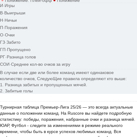
Понижение. Плей-офф
Понижение
И
-
Игры
В
-
Выигрыши
Н
-
Ничьи
П
-
Поражения
О
-
Очки
ГЗ
-
Забито
ГП
-
Пропущено
РГ
-
Разница голов
СОИ
-
Среднее кол-во очков за игру
В случае если две или более команд имеют одинаковое
количество очков, СледуюЩие правила определяют кто выше:
1. Разница забитых и пропущенных мячей.
2. Забитые голы
Турнирная таблица Премьер-Лига 25/26 — это всегда актуальные
данные о положении команд. На Ruscore вы найдете подробную
статистику: победы, поражения, набранные очки и разница мячей.
ЮАР, Футбол - следите за изменениями в режиме реального
времени, чтобы быть в курсе успехов любимых команд. Вся