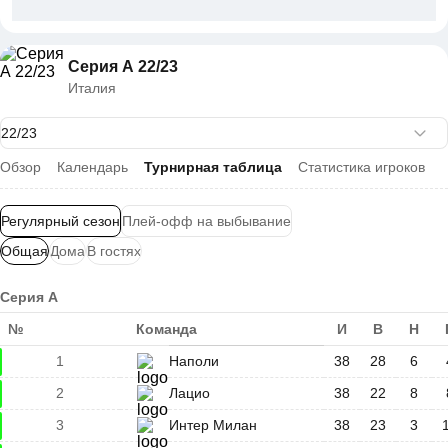
Серия А 22/23
Италия
Обзор
Календарь
Турнирная таблица
Статистика игроков
Регулярный сезон
Плей-офф на выбывание
Общая
Дома
В гостях
Серия А
№
Команда
И
В
Н
1
Наполи
38
28
6
2
Лацио
38
22
8
3
Интер Милан
38
23
3