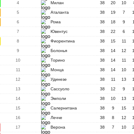
4
Милан
38
20
10
5
Аталанта
38
19
7
6
Рома
38
18
9
7
Ювентус
38
22
6
8
Фиорентина
38
15
11
9
Болонья
38
14
12
10
Торино
38
14
11
11
Монца
38
14
10
12
Удинезе
38
11
13
13
Сассуоло
38
12
9
14
Эмполи
38
10
13
15
Салернитана
38
9
15
16
Лечче
38
8
12
17
Верона
38
7
10