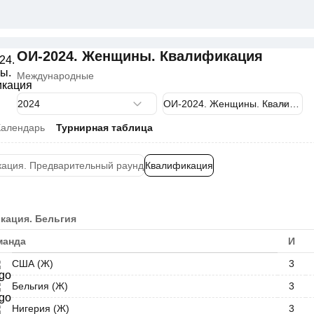
ОИ-2024. Женщины. Квалификация
Международные
Календарь
Турнирная таблица
ация. Предварительный раунд
Квалификация
кация. Бельгия
манда
И
США (Ж)
3
Бельгия (Ж)
3
Нигерия (Ж)
3