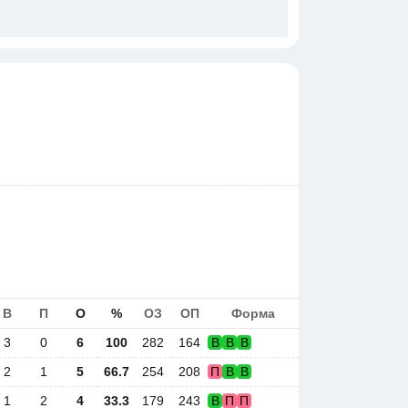
В
П
О
%
ОЗ
ОП
Форма
3
0
6
100
282
164
В
В
В
2
1
5
66.7
254
208
П
В
В
1
2
4
33.3
179
243
В
П
П