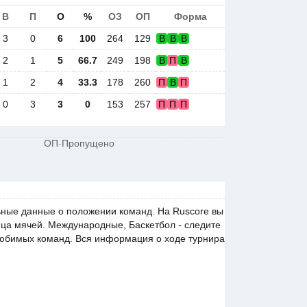
В
П
О
%
ОЗ
ОП
Форма
3
0
6
100
264
129
В
В
В
2
1
5
66.7
249
198
В
П
В
1
2
4
33.3
178
260
П
В
П
0
3
3
0
153
257
П
П
П
ОП
-
Пропущено
ные данные о положении команд. На Ruscore вы
ица мячей. Международные, Баскетбол - следите
любимых команд. Вся информация о ходе турнира