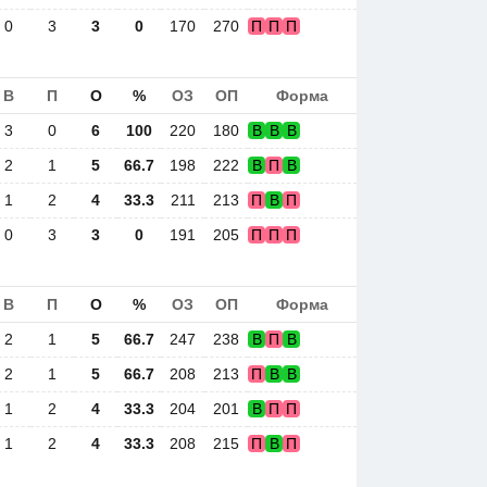
0
3
3
0
170
270
П
П
П
В
П
О
%
ОЗ
ОП
Форма
3
0
6
100
220
180
В
В
В
2
1
5
66.7
198
222
В
П
В
1
2
4
33.3
211
213
П
В
П
0
3
3
0
191
205
П
П
П
В
П
О
%
ОЗ
ОП
Форма
2
1
5
66.7
247
238
В
П
В
2
1
5
66.7
208
213
П
В
В
1
2
4
33.3
204
201
В
П
П
1
2
4
33.3
208
215
П
В
П