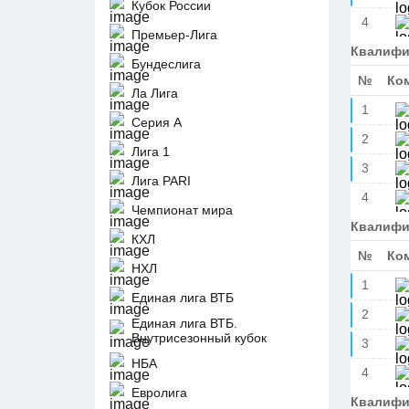
Кубок России
4
Премьер-Лига
Квалифи
Бундеслига
№
Ко
Ла Лига
1
Серия А
2
Лига 1
3
Лига PARI
4
Чемпионат мира
Квалифи
КХЛ
№
Ко
НХЛ
1
Единая лига ВТБ
2
Единая лига ВТБ.
Внутрисезонный кубок
3
НБА
4
Евролига
Квалифи