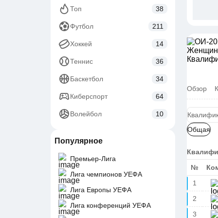
Топ
38
Футбол
211
Хоккей
14
Теннис
36
Баскетбол
34
Обзор
Киберспорт
64
Волейбол
10
Квалифик
Общая
Популярное
Квалифи
Премьер-Лига
№
Ко
Лига чемпионов УЕФА
1
Лига Европы УЕФА
2
Лига конференций УЕФА
3