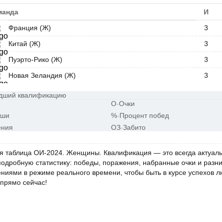
манда
И
Франция (Ж)
3
Китай (Ж)
3
Пуэрто-Рико (Ж)
3
Новая Зеландия (Ж)
3
дший квалификацию
О
-
Очки
ыши
%
-
Процент побед
ения
ОЗ
-
Забито
я таблица ОИ-2024. Женщины. Квалификация — это всегда актуаль
подробную статистику: победы, поражения, набранные очки и разн
ениями в режиме реального времени, чтобы быть в курсе успехов 
 прямо сейчас!