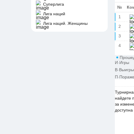
Суперлига
№
Ко
Лига наций
1
Лига наций. Женщины
2
3
4
Проше
И
-
Игры
В
-
Выигр
П
-
Пораж
Турнирна
найдете 
за измен
доступна