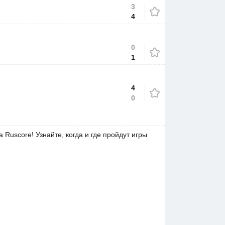
3
4
0
1
4
0
uscore! Узнайте, когда и где пройдут игры