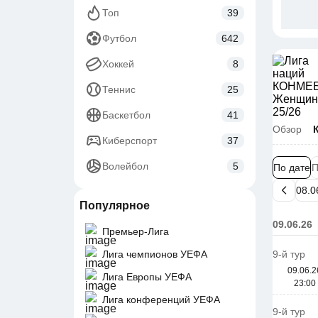
Топ
39
Футбол
642
Хоккей
8
Теннис
25
Баскетбол
41
Обзор
Киберспорт
37
Волейбол
5
По дате
П
Популярное
09.06.26
Премьер-Лига
Лига чемпионов УЕФА
9-й тур
09.06.2
Лига Европы УЕФА
23:00
Лига конференций УЕФА
9-й тур