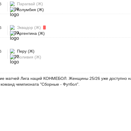
Парагвай (Ж)
6
Колумбия (Ж)
Эквадор (Ж)
6
Аргентина (Ж)
Перу (Ж)
6
Боливия (Ж)
ие матчей Лига наций КОНМЕБОЛ. Женщины 25/26 уже доступно на R
команд чемпионата "Сборные - Футбол".