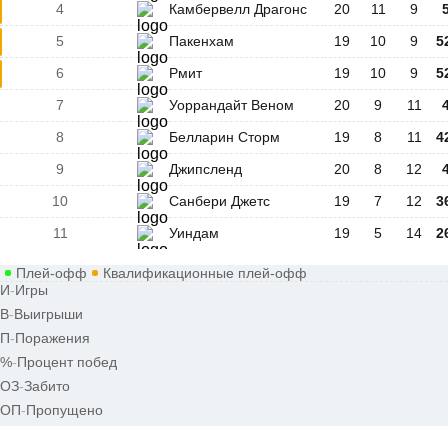
4
Камбервелл Драгонс
20
11
9
5
Пакенхам
19
10
9
5
6
Рмит
19
10
9
5
7
Уоррандайт Веном
20
9
11
8
Белларин Сторм
19
8
11
4
9
Джипсленд
20
8
12
10
Санбери Джетс
19
7
12
3
11
Уиндам
19
5
14
2
Плей-офф
Квалификационные плей-офф
И
-
Игры
В
-
Выигрыши
П
-
Поражения
%
-
Процент побед
ОЗ
-
Забито
ОП
-
Пропущено