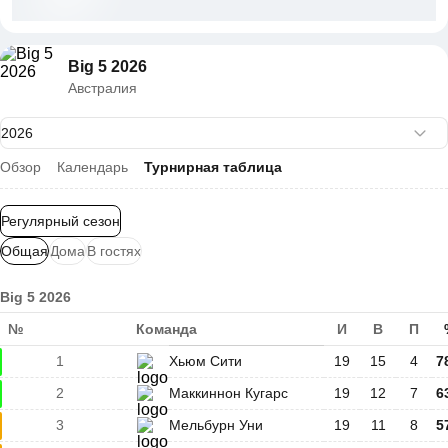
Big 5 2026
Австралия
Обзор
Календарь
Турнирная таблица
Регулярный сезон
Общая
Дома
В гостях
Big 5 2026
№
Команда
И
В
П
1
Хьюм Сити
19
15
4
7
2
Маккиннон Кугарс
19
12
7
6
3
Мельбурн Уни
19
11
8
5