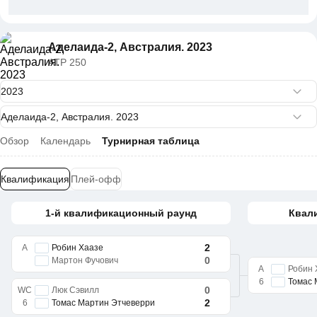
Аделаида-2, Австралия. 2023
ATP 250
Обзор
Календарь
Турнирная таблица
Квалификация
Плей-офф
1-й квалификационный раунд
Квал
2
A
Робин Хаазе
0
Мартон Фучович
A
Робин 
6
Томас 
0
WC
Люк Сэвилл
2
6
Томас Мартин Этчеверри