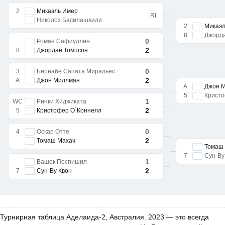
2
Микаэль Имер
Rt
Николоз Басилашвили
2
Микаэл
8
Джорда
0
Роман Сафиуллин
2
8
Джордан Томпсон
0
3
Бернабе Сапата Миральес
2
A
Джон Миллман
A
Джон 
5
Кристо
1
WC
Ринки Хиджиката
2
5
Кристофер О`Коннелл
0
4
Оскар Отте
2
Томаш Махач
Томаш
7
Сун-Ву
1
Вашек Поспишил
2
7
Сун-Ву Квон
Турнирная таблица Аделаида-2, Австралия. 2023 — это всегда