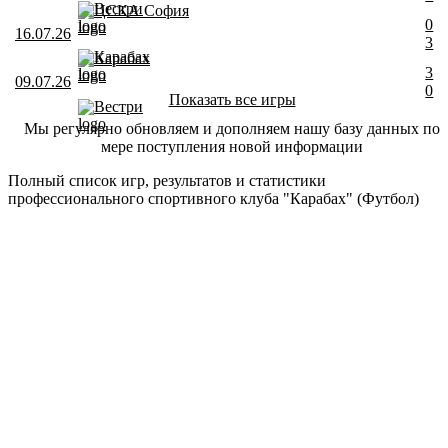
Вестри
ЦСКА София
0
16.07.26
3
Карабах
Карабах
3
09.07.26
0
Показать все игры
Вестри
Мы регулярно обновляем и дополняем нашу базу данных по
мере поступления новой информации
Полный список игр, результатов и статистики
профессионального спортивного клуба "Карабах" (Футбол)