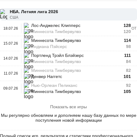
НБА. Летняя лига 2026
США
Лос-Анджелес Клипперс
128
18.07.26
ОТ
Миннесота Тимбервулвз
120
Миннесота Тимбервулвз
114
15.07.26
Индиана Пэйсерс
98
Портленд Трэйл Блэйзерс
111
14.07.26
Миннесота Тимбервулвз
84
Миннесота Тимбервулвз
82
11.07.26
Денвер Наггетс
101
Нью-Орлеан Пеликанс
92
09.07.26
Миннесота Тимбервулвз
105
Показать все игры
Мы регулярно обновляем и дополняем нашу базу данных по мере
поступления новой информации
Полный список игр, результатов и статистики профессионального