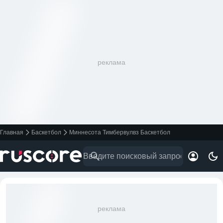
реклама
Главная
Баскетбол
Миннесота Тимбервулвз Баскетбол
реклама