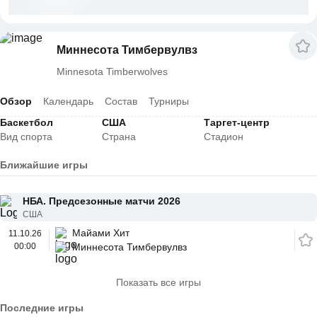
Миннесота Тимбервулвз
Minnesota Timberwolves
Обзор
Календарь
Состав
Турниры
Баскетбол
США
Таргет-центр
Вид спорта
Страна
Стадион
Ближайшие игры
НБА. Предсезонные матчи 2026
США
Майами Хит
11.10.26
00:00
Миннесота Тимбервулвз
Показать все игры
Последние игры