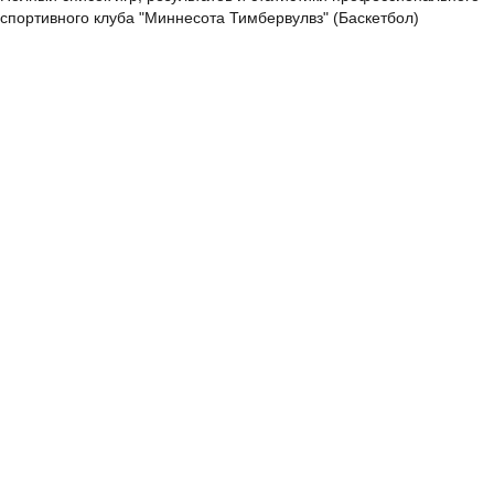
спортивного клуба "Миннесота Тимбервулвз" (Баскетбол)