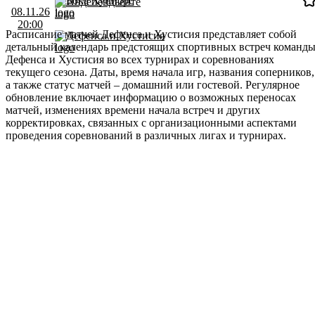
Бока Хуниорс
Индепендьенте
08.11.26
20:00
Расписание матчей Дефенса и Хустисия представляет собой
Дефенса и Хустисия
детальный календарь предстоящих спортивных встреч команд
Дефенса и Хустисия во всех турнирах и соревнованиях
текущего сезона. Даты, время начала игр, названия соперников,
а также статус матчей – домашний или гостевой. Регулярное
обновление включает информацию о возможных переносах
матчей, изменениях времени начала встреч и других
корректировках, связанных с организационными аспектами
проведения соревнований в различных лигах и турнирах.