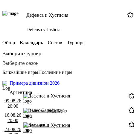
Дефенса и Хустисия
Defensa y Justicia
Обзор
Календарь
Состав
Турниры
Ближайшие игры
Последние игры
Примера дивизион 2026
Аргентина
Дефенса и Хустисия
09.08.26
20:00
Велес Сарсфилд
Ньюэллс Олд Бойз
16.08.26
20:00
Бельграно
Дефенса и Хустисия
23.08.26