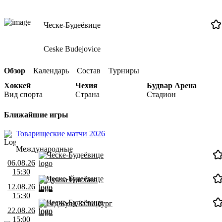
Ческе-Будеёвице
Ceske Budejovice
Обзор
Календарь
Состав
Турниры
Хоккей
Чехия
Будвар Арена
Вид спорта
Страна
Стадион
Ближайшие игры
Товарищеские матчи 2026
Международные
Ческе-Будеёвице
06.08.26
15:30
Ческе-Будеёвице
Дукла Йиглава
12.08.26
15:30
Ческе-Будеёвице
Ред Булл Зальцбург
22.08.26
15:00