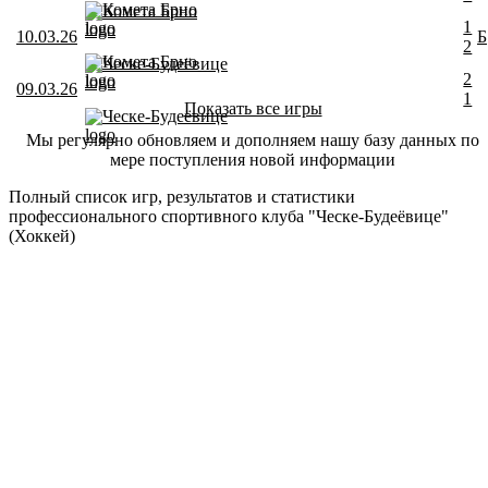
Комета Брно
Комета Брно
1
10.03.26
Б
2
Комета Брно
Ческе-Будеёвице
2
09.03.26
1
Показать все игры
Ческе-Будеёвице
Мы регулярно обновляем и дополняем нашу базу данных по
мере поступления новой информации
Полный список игр, результатов и статистики
профессионального спортивного клуба "Ческе-Будеёвице"
(Хоккей)