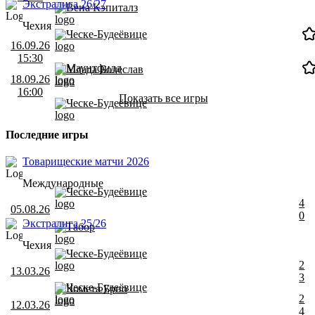
Экстралига 26/27
Вена Кэпиталз
Чехия
Ческе-Будеёвице
16.09.26
15:30
Маунтфилд
Млада Болеслав
18.09.26
16:00
Показать все игры
Ческе-Будеёвице
Последние игры
Товарищеские матчи 2026
Международные
Ческе-Будеёвице
4
05.08.26
0
Экстралига 25/26
Табор
Чехия
Ческе-Будеёвице
2
13.03.26
3
Ческе-Будеёвице
Комета Брно
2
12.03.26
4