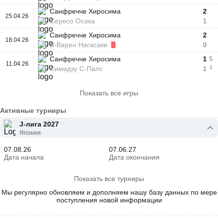
Санфречче Хиросима
2
25.04.26
Сересо Осака
1
Санфречче Хиросима
2
18.04.26
В-Варен Нагасаки
0
Санфречче Хиросима
1
5
11.04.26
4
Симидзу С-Палс
1
Показать все игры
Активные турниры
J-лига 2027
Япония
07.08.26
07.06.27
Дата начала
Дата окончания
Показать все турниры
Мы регулярно обновляем и дополняем нашу базу данных по мере
поступления новой информации