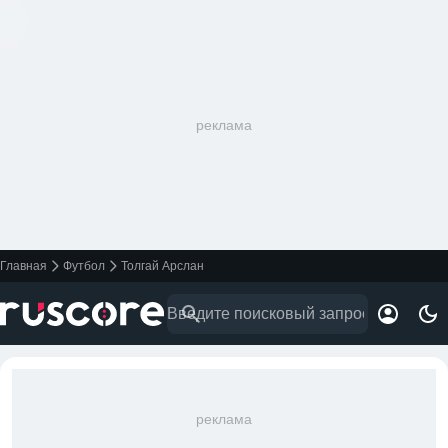
реклама
Главная
Футбол
Толгай Арслан
реклама