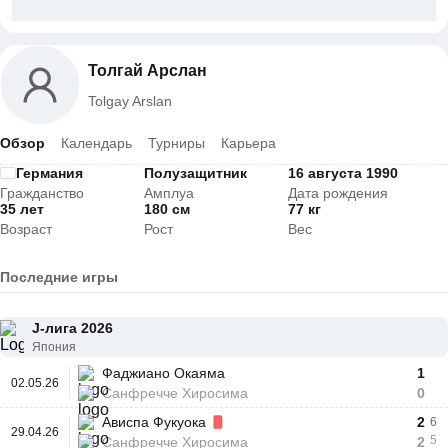
Толгай Арслан
Tolgay Arslan
Обзор
Календарь
Турниры
Карьера
Германия
Полузащитник
16 августа 1990
Гражданство
Амплуа
Дата рождения
35 лет
180 см
77 кг
Возраст
Рост
Вес
Последние игры
J-лига 2026
Япония
Фаджиано Окаяма
1
02.05.26
Санфречче Хиросима
0
Ависпа Фукуока
2
6
29.04.26
5
Санфречче Хиросима
2