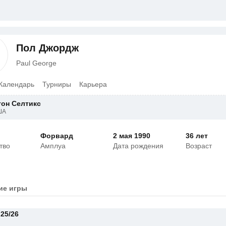
Пол Джордж
Paul George
Календарь
Турниры
Карьера
тон Селтикс
ША
Форвард
2 мая 1990
36 лет
тво
Амплуа
Дата рождения
Возраст
ие игры
25/26