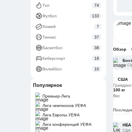
Топ
74
Футбол
133
Хоккей
7
Теннис
37
Баскетбол
38
Обзор
Киберспорт
18
Бос
С
Волейбол
10
США
Популярное
Гражданс
100 кг
Вес
Премьер-Лига
Лига чемпионов УЕФА
Последн
Лига Европы УЕФА
Лига конференций УЕФА
НБА 
США