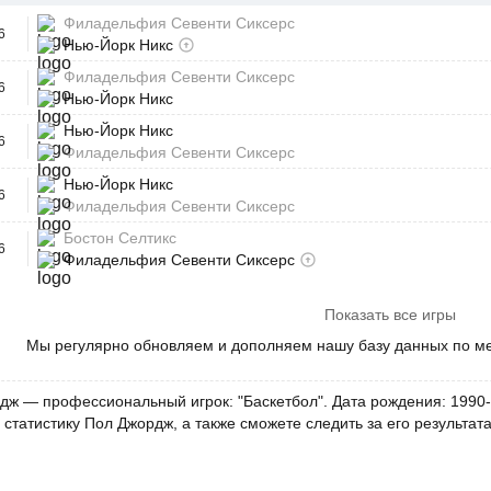
Филадельфия Севенти Сиксерс
6
Нью-Йорк Никс
Филадельфия Севенти Сиксерс
6
Нью-Йорк Никс
Нью-Йорк Никс
6
Филадельфия Севенти Сиксерс
Нью-Йорк Никс
6
Филадельфия Севенти Сиксерс
Бостон Селтикс
6
Филадельфия Севенти Сиксерс
Показать все игры
Мы регулярно обновляем и дополняем нашу базу данных по м
дж — профессиональный игрок: "Баскетбол". Дата рождения: 1990-
 статистику Пол Джордж, а также сможете следить за его результат