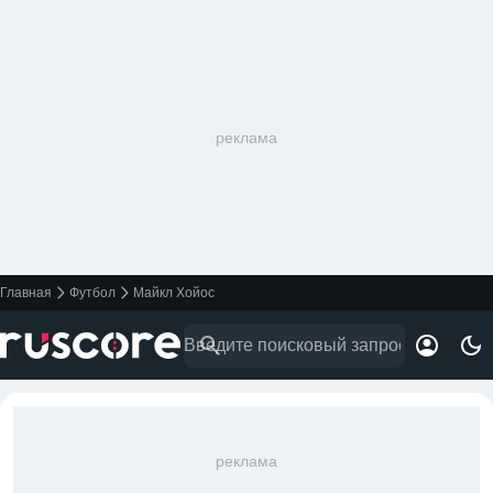
реклама
Главная
Футбол
Майкл Хойос
реклама