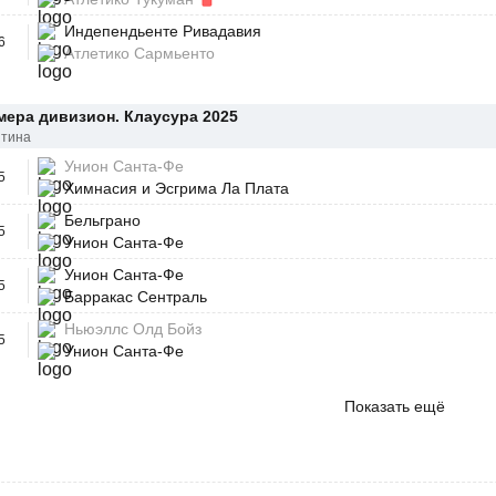
Индепендьенте Ривадавия
6
Атлетико Сармьенто
ера дивизион. Клаусура 2025
нтина
Унион Санта-Фе
5
Химнасия и Эсгрима Ла Плата
Бельграно
5
Унион Санта-Фе
Унион Санта-Фе
5
Барракас Сентраль
Ньюэллс Олд Бойз
5
Унион Санта-Фе
Показать ещё