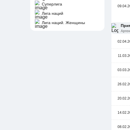
Суперлига
09.04.2
Лига наций
Лига наций. Женщины
При
Арге
02.04.2
11.03.2
03.03.2
26.02.2
20.02.2
14.02.2
08.02.2