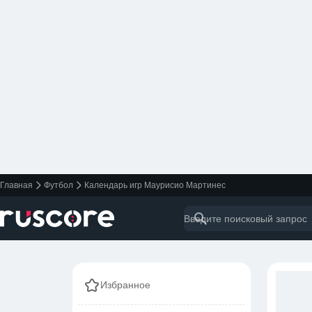
Главная
Футбол
Календарь игр Маурисио Мартинес
Избранное