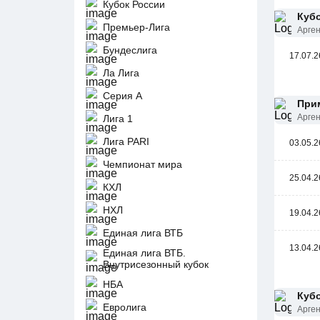
Кубок России
Кубо
Премьер-Лига
Арге
Бундеслига
17.07.2
Ла Лига
Серия А
При
Арге
Лига 1
Лига PARI
03.05.2
Чемпионат мира
25.04.2
КХЛ
НХЛ
19.04.2
Единая лига ВТБ
13.04.2
Единая лига ВТБ.
Внутрисезонный кубок
НБА
Кубо
Евролига
Арге