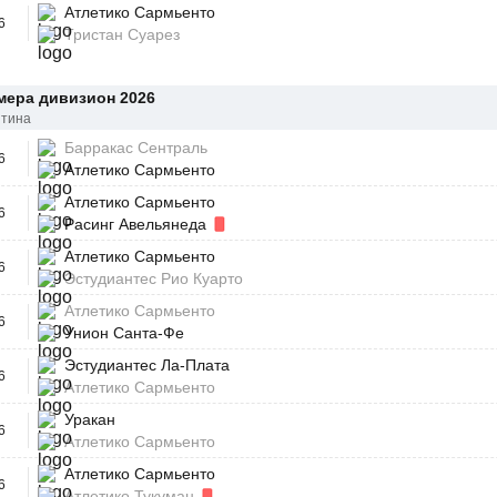
Атлетико Сармьенто
6
Тристан Суарез
мера дивизион 2026
нтина
Барракас Сентраль
6
Атлетико Сармьенто
Атлетико Сармьенто
6
Расинг Авельянеда
Атлетико Сармьенто
6
Эстудиантес Рио Куарто
Атлетико Сармьенто
6
Унион Санта-Фе
Эстудиантес Ла-Плата
6
Атлетико Сармьенто
Уракан
6
Атлетико Сармьенто
Атлетико Сармьенто
6
Атлетико Тукуман