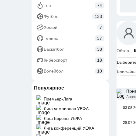
Топ
74
Футбол
133
Хоккей
7
Теннис
37
Баскетбол
38
Обзор
Киберспорт
18
Волейбол
10
Ближайш
Популярное
При
Арге
Премьер-Лига
03.08.2
Лига чемпионов УЕФА
Лига Европы УЕФА
28.07.2
Лига конференций УЕФА