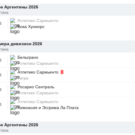
к Аргентины 2026
нтина
Атлетико Сармьенто
6
Бока Хуниорс
мера дивизион 2026
нтина
Бельграно
6
Атлетико Сармьенто
Атлетико Сармьенто
6
Тигре
Росарио Сентраль
6
Атлетико Сармьенто
Атлетико Сармьенто
6
Химнасия и Эсгрима Ла Плата
к Аргентины 2026
нтина