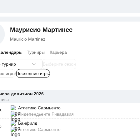
Маурисио Мартинес
Mauricio Martinez
Календарь
Турниры
Карьера
ие игры
Последние игры
мера дивизион 2026
нтина
Атлетико Сармьенто
6
Индепендьенте Ривадавия
Банфилд
6
Атлетико Сармьенто