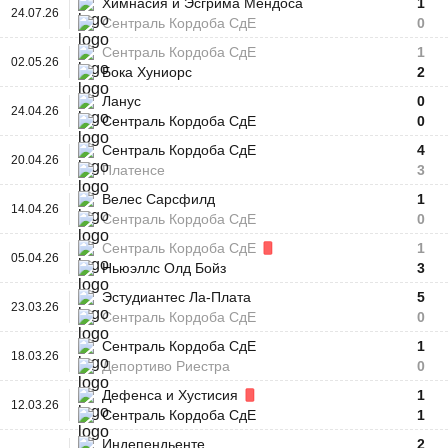
Химнасия и Эсгрима Мендоса
1
24.07.26
Сентраль Кордоба СдЕ
0
Сентраль Кордоба СдЕ
1
02.05.26
Бока Хуниорс
2
Ланус
0
24.04.26
Сентраль Кордоба СдЕ
0
Сентраль Кордоба СдЕ
4
20.04.26
Платенсе
3
Велес Сарсфилд
1
14.04.26
Сентраль Кордоба СдЕ
0
Сентраль Кордоба СдЕ
1
05.04.26
Ньюэллс Олд Бойз
3
Эстудиантес Ла-Плата
5
23.03.26
Сентраль Кордоба СдЕ
0
Сентраль Кордоба СдЕ
1
18.03.26
Депортиво Риестра
0
Дефенса и Хустисия
1
12.03.26
Сентраль Кордоба СдЕ
1
Индепендьенте
2