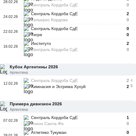
28.02.26
Сентраль Кордоба СдЕ
0
Сентраль Кордоба СдЕ
2
24.02.26
Тальерес Кордова
0
Сентраль Кордоба СдЕ
0
22.02.26
Тигре
0
Институто
2
16.02.26
Сентраль Кордоба СдЕ
0
Кубок Аргентины 2026
Аргентина
Сентраль Кордоба СдЕ
2
4
12.02.26
5
Химнасия и Эсгрима Хухуй
2
Примера дивизион 2026
Аргентина
Сентраль Кордоба СдЕ
1
07.02.26
Унион Санта-Фе
0
Атлетико Тукуман
0
28.01.26