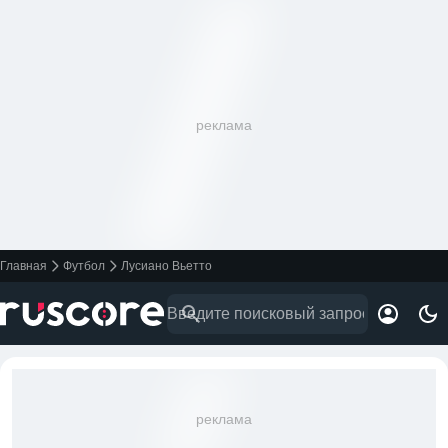
реклама
Главная
Футбол
Лусиано Вьетто
реклама