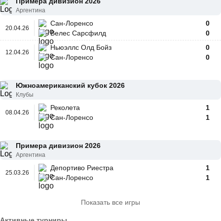
Примера дивизион 2026
Аргентина
Сан-Лоренсо
0
20.04.26
Велес Сарсфилд
0
Ньюэллс Олд Бойз
0
12.04.26
Сан-Лоренсо
0
Южноамериканский кубок 2026
Клубы
Реколета
1
08.04.26
Сан-Лоренсо
1
Примера дивизион 2026
Аргентина
Депортиво Риестра
1
25.03.26
Сан-Лоренсо
1
Показать все игры
Активные турниры