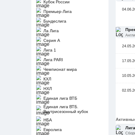
Кубок России
04.06.2
Премьер-Лига
Бундеслига
Прем
Ла Лига
Англ
Серия А
24.05.2
Лига 1
Лига PARI
17.05.2
Чемпионат мира
10.05.2
КХЛ
НХЛ
02.05.2
Единая лига ВТБ
Единая лига ВТБ.
Внутрисезонный кубок
Активны
НБА
Лига
Евролига
Сбор