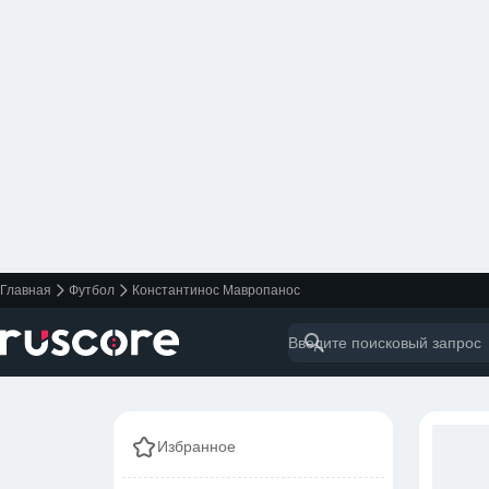
Главная
Футбол
Константинос Мавропанос
Избранное