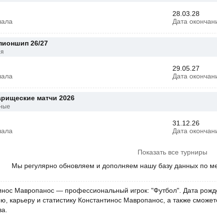
28.03.28
чала
Дата окончан
пионшип 26/27
ия
29.05.27
чала
Дата окончан
арищеские матчи 2026
ные
31.12.26
чала
Дата окончан
Показать все турниры
Мы регулярно обновляем и дополняем нашу базу данных по м
инос Мавропанос — профессиональный игрок: "Футбол". Дата рожде
, карьеру и статистику Константинос Мавропанос, а также сможете
ва.