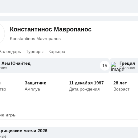
Константинос Мавропанос
Konstantinos Mavropanos
Календарь
Турниры
Карьера
т Хэм Юнайтед
Греция
15
глия
Сборная
я
Защитник
11 декабря 1997
28 лет
тво
Амплуа
Дата рождения
Возраст
ие игры
арищеские матчи 2026
ные