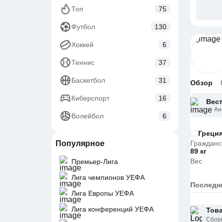
Топ
75
Футбол
130
Хоккей
6
Теннис
37
Баскетбол
31
Обзор
Киберспорт
16
Вес
Ан
Волейбол
6
Греци
Популярное
Гражданс
89 кг
Вес
Премьер-Лига
Лига чемпионов УЕФА
Последн
Лига Европы УЕФА
Лига конференций УЕФА
Тов
Сбор