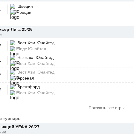
Швеция
6
Греция
ьер-Лига 25/26
ия
Вест Хэм Юнайтед
6
Лидс Юнайтед
Ньюкасл Юнайтед
6
Вест Хэм Юнайтед
Вест Хэм Юнайтед
6
Арсенал
Брентфорд
6
Вест Хэм Юнайтед
Показать все игры
е турниры
 наций УЕФА 26/27
ные