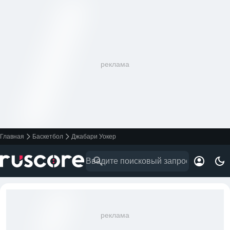
реклама
Главная
Баскетбол
Джабари Уокер
реклама