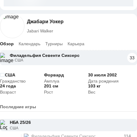
Джабари Уокер
Jabari Walker
Обзор
Календарь
Турниры
Карьера
Филадельфия Севенти Сиксерс
33
США
США
Форвард
30 июля 2002
Гражданство
Амплуа
Дата рождения
24 года
201 см
103 кг
Возраст
Рост
Вес
Последние игры
НБА 25/26
США
Филадельфия Севенти Сиксерс
114