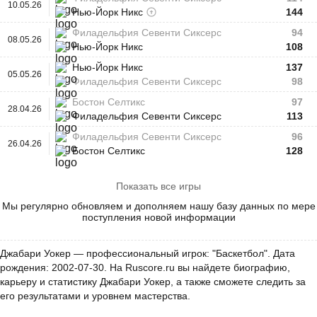
10.05.26
Нью-Йорк Никс
144
Филадельфия Севенти Сиксерс
94
08.05.26
Нью-Йорк Никс
108
Нью-Йорк Никс
137
05.05.26
Филадельфия Севенти Сиксерс
98
Бостон Селтикс
97
28.04.26
Филадельфия Севенти Сиксерс
113
Филадельфия Севенти Сиксерс
96
26.04.26
Бостон Селтикс
128
Показать все игры
Мы регулярно обновляем и дополняем нашу базу данных по мере
поступления новой информации
Джабари Уокер — профессиональный игрок: "Баскетбол". Дата
рождения: 2002-07-30. На Ruscore.ru вы найдете биографию,
карьеру и статистику Джабари Уокер, а также сможете следить за
его результатами и уровнем мастерства.