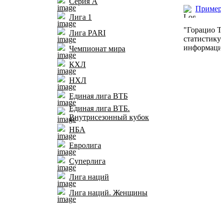
Серия А
Уругва
Пример
Лига 1
Аргент
"Горацио Т
Лига PARI
статистику
информацие
Чемпионат мира
КХЛ
НХЛ
Единая лига ВТБ
Единая лига ВТБ.
Внутрисезонный кубок
НБА
Евролига
Суперлига
Лига наций
Лига наций. Женщины