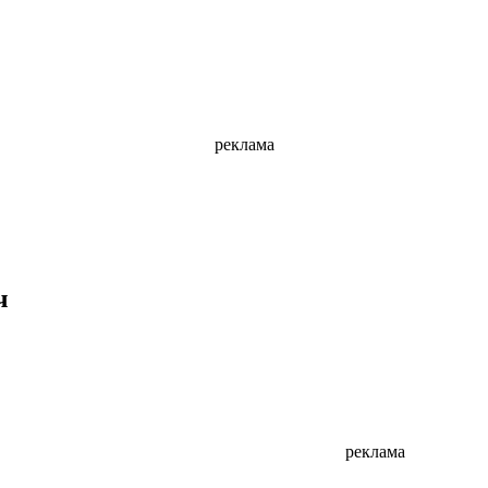
реклама
ч
реклама