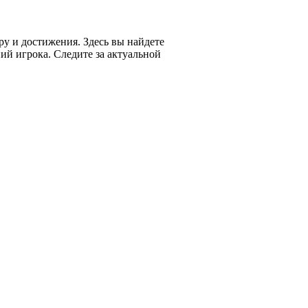
у и достижения. Здесь вы найдете
ий игрока. Следите за актуальной