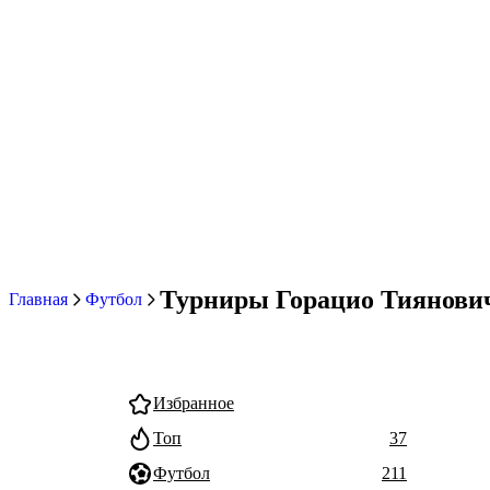
Турниры Горацио Тиянови
Главная
Футбол
Избранное
Топ
37
Футбол
211