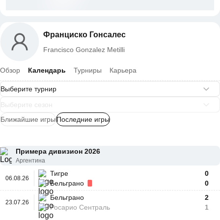
Франциско Гонсалес
Francisco Gonzalez Metilli
Обзор
Календарь
Турниры
Карьера
Ближайшие игры
Последние игры
Примера дивизион 2026
Аргентина
Тигре
0
06.08.26
Бельграно
0
Бельграно
2
23.07.26
Росарио Сентраль
1