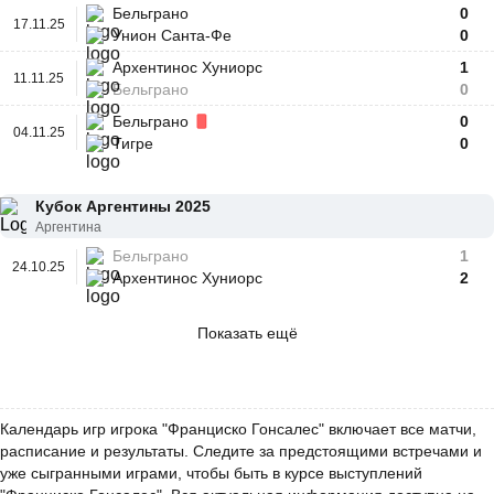
Бельграно
0
17.11.25
Унион Санта-Фе
0
Архентинос Хуниорс
1
11.11.25
Бельграно
0
Бельграно
0
04.11.25
Тигре
0
Кубок Аргентины 2025
Аргентина
Бельграно
1
24.10.25
Архентинос Хуниорс
2
Показать ещё
Календарь игр игрока "Франциско Гонсалес" включает все матчи,
расписание и результаты. Следите за предстоящими встречами и
уже сыгранными играми, чтобы быть в курсе выступлений