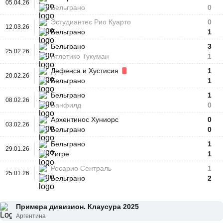
05.04.26
Бельграно
0
Эстудиантес Рио Куарто
0
12.03.26
Бельграно
1
Бельграно
3
25.02.26
Атлетико Тукуман
1
Дефенса и Хустисия
1
20.02.26
Бельграно
1
Бельграно
1
08.02.26
Банфилд
0
Архентинос Хуниорс
0
03.02.26
Бельграно
0
Бельграно
1
29.01.26
Тигре
1
Росарио Сентраль
1
25.01.26
Бельграно
2
Примера дивизион. Клаусура 2025
Аргентина