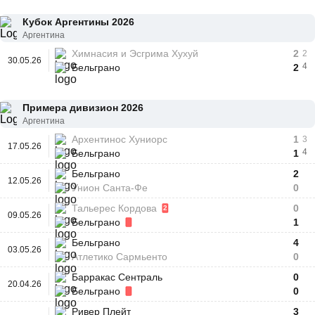
Кубок Аргентины 2026
Аргентина
Химнасия и Эсгрима Хухуй
2
2
30.05.26
4
Бельграно
2
Примера дивизион 2026
Аргентина
Архентинос Хуниорс
1
3
17.05.26
4
Бельграно
1
Бельграно
2
12.05.26
Унион Санта-Фе
0
Тальерес Кордова
0
2
09.05.26
Бельграно
1
Бельграно
4
03.05.26
Атлетико Сармьенто
0
Барракас Сентраль
0
20.04.26
Бельграно
0
Ривер Плейт
3