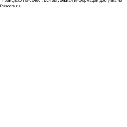
"Франциско Гонсалес". Вся актуальная информация доступна на
Ruscore.ru.