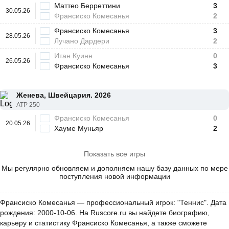
Маттео Берреттини
3
30.05.26
Франсиско Комесанья
2
Франсиско Комесанья
3
28.05.26
Лучано Дардери
2
Итан Куинн
0
26.05.26
Франсиско Комесанья
3
Женева, Швейцария. 2026
ATP 250
Франсиско Комесанья
0
20.05.26
Хауме Муньяр
2
Показать все игры
Мы регулярно обновляем и дополняем нашу базу данных по мере
поступления новой информации
Франсиско Комесанья — профессиональный игрок: "Теннис". Дата
рождения: 2000-10-06. На Ruscore.ru вы найдете биографию,
карьеру и статистику Франсиско Комесанья, а также сможете