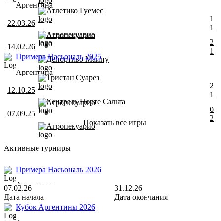
Аргентина
Атлетико Гуемес
1
22.03.26
1
Агропекуарио
Агропекуарио
2
14.02.26
1
Примера Насьональ 2025
Депортиво Майпу
Аргентина
Тристан Суарез
2
12.10.25
1
Сентраль Норте Сальта
Агропекуарио
0
07.09.25
2
Показать все игры
Агропекуарио
Активные турниры
Примера Насьональ 2026
Аргентина
07.02.26
31.12.26
Дата начала
Дата окончания
Кубок Аргентины 2026