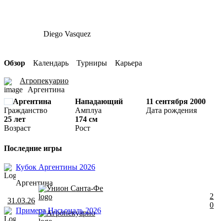
Diego Vasquez
Обзор
Календарь
Турниры
Карьера
Агропекуарио
Аргентина
Аргентина
Нападающий
11 сентября 2000
Гражданство
Амплуа
Дата рождения
25 лет
174 см
Возраст
Рост
Последние игры
Кубок Аргентины 2026
Аргентина
Унион Санта-Фе
2
31.03.26
0
Примера Насьональ 2026
Агропекуарио