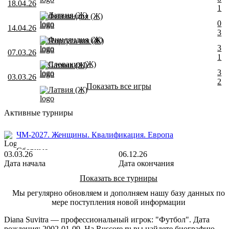
18.04.26
1
Латвия (Ж)
Финляндия (Ж)
0
14.04.26
3
Финляндия (Ж)
Португалия (Ж)
3
07.03.26
1
Словакия (Ж)
Латвия (Ж)
3
03.03.26
2
Показать все игры
Латвия (Ж)
Активные турниры
ЧМ-2027. Женщины. Квалификация. Европа
Сборные
03.03.26
06.12.26
Дата начала
Дата окончания
Показать все турниры
Мы регулярно обновляем и дополняем нашу базу данных по
мере поступления новой информации
Diana Suvitra — профессиональный игрок: "Футбол". Дата
рождения: 2002-01-09. На Ruscore.ru вы найдете биографию,