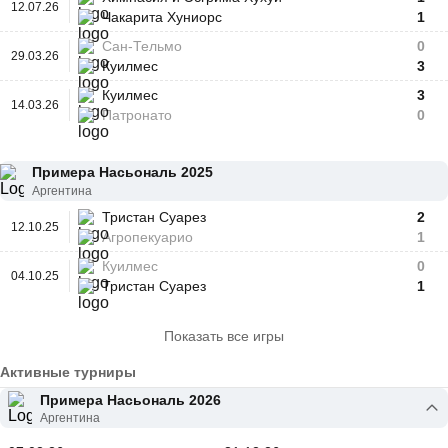
12.07.26
Чакарита Хуниорс
1
Сан-Тельмо
0
29.03.26
Куилмес
3
Куилмес
3
14.03.26
Патронато
0
Примера Насьональ 2025
Аргентина
Тристан Суарез
2
12.10.25
Агропекуарио
1
Куилмес
0
04.10.25
Тристан Суарез
1
Показать все игры
Активные турниры
Примера Насьональ 2026
Аргентина