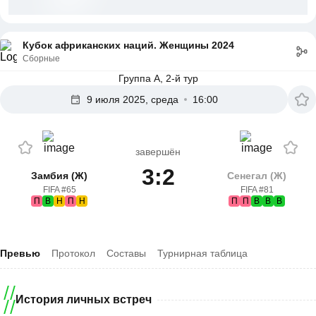
Кубок африканских наций. Женщины 2024
Сборные
Группа A, 2-й тур
9 июля 2025, среда
16:00
завершён
3:2
Замбия (Ж)
Сенегал (Ж)
FIFA #65
FIFA #81
П
В
Н
П
Н
П
П
В
В
В
Превью
Протокол
Составы
Турнирная таблица
История личных встреч