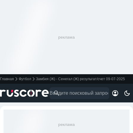
реклама
Главная
Футбол
Замбия (Ж) - Сенегал (Ж) результат/счет 09-07-2025
реклама