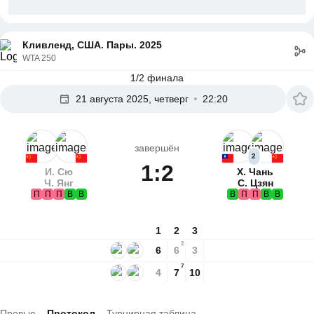
Кливленд, США. Пары. 2025
WTA 250
1/2 финала
21 августа 2025, четверг
22:20
завершён
2
1:2
И. Сю
Х. Чань
Ч. Янг
С. Цзян
П
П
П
В
В
В
П
П
В
В
1
2
3
2
6
6
3
7
4
7
10
Превью
Протокол
Турнирная таблица