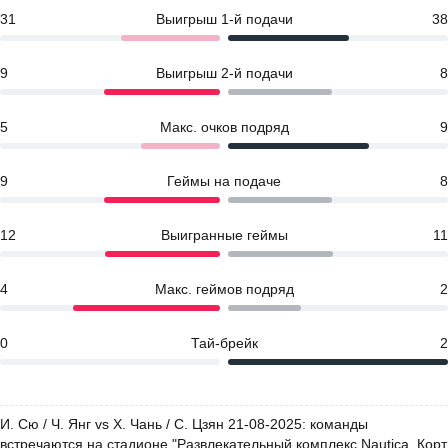
31
Выигрыш 1-й подачи
38
9
Выигрыш 2-й подачи
8
5
Макс. очков подряд
9
9
Геймы на подаче
8
12
Выигранные геймы
11
4
Макс. геймов подряд
2
0
Тай-брейк
2
И. Сю / Ч. Янг vs Х. Чань / С. Цзян 21-08-2025: команды
встречаются на стадионе "Развлекательный комплекс Nautica. Корт