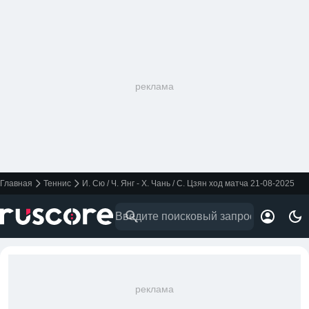
реклама
Главная
Теннис
И. Сю / Ч. Янг - Х. Чань / С. Цзян ход матча 21-08-2025
реклама