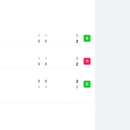
0
3
4
В
2
6
6
0
4
4
П
2
6
6
2
6
6
В
0
4
4