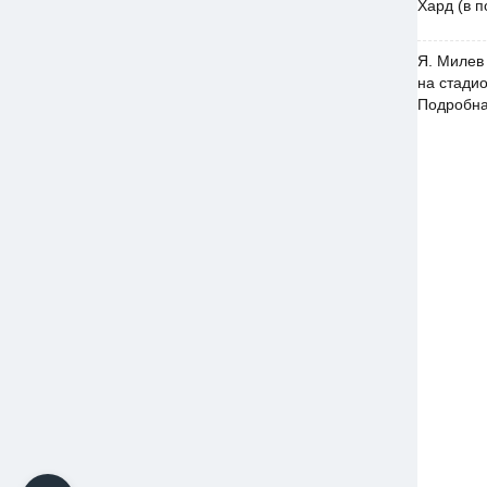
Хард (в 
Я. Милев 
на стади
Подробна