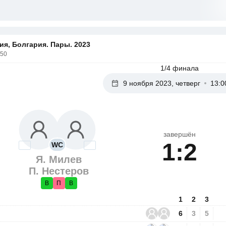
я, Болгария. Пары. 2023
250
1/4 финала
9 ноября 2023, четверг
13:0
завершён
1:2
WC
Я. Милев
П. Нестеров
В
П
В
1
2
3
6
3
5