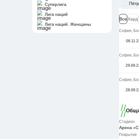
Пётр
Суперлига
Лига наций
Все
Хард
Лига наций. Женщины
София, Бол
08.11.2
София, Бол
29.09.2
София, Бол
28.09.2
Обща
Стадион
Арена «С
Покрытие