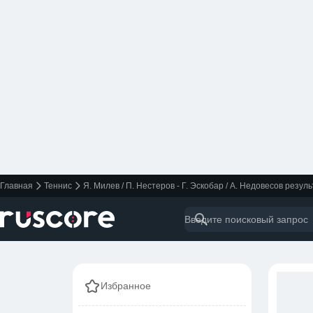
Главная
Теннис
Я. Милев / П. Нестеров - Г. Эскобар / А. Недовесов резул
Избранное