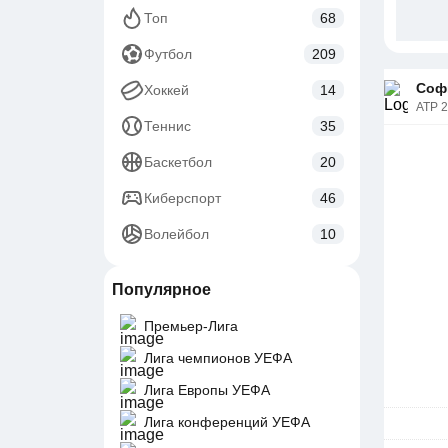
Топ
68
Футбол
209
Софи
Хоккей
14
ATP 
Теннис
35
Баскетбол
20
Киберспорт
46
Волейбол
10
Популярное
Премьер-Лига
Лига чемпионов УЕФА
Лига Европы УЕФА
Лига конференций УЕФА