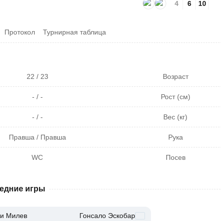
4
6
10
Протокол
Турнирная таблица
22 / 23
Возраст
- / -
Рост (см)
- / -
Вес (кг)
Правша / Правша
Рука
WC
Посев
едние игры
и Милев
Гонсало Эскобар