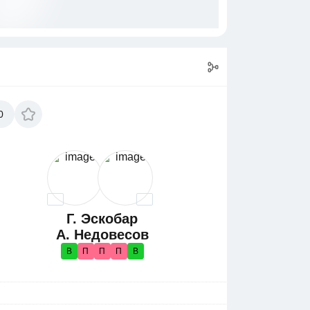
0
Г. Эскобар
А. Недовесов
В
П
П
П
В