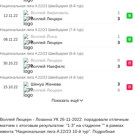
Национальная лига A 22/23 Швейцария (8-й тур)
Воллей Амрисвиль
1
12.11.22
В
Воллей Люцерн
3
Национальная лига A 22/23 Швейцария (7-й тур)
Воллей Йона
1
06.11.22
В
Воллей Люцерн
3
Национальная лига A 22/23 Швейцария (6-й тур)
Воллей Люцерн
0
30.10.22
П
Воллей Наефелс
3
Национальная лига A 22/23 Швейцария (4-й тур)
Шенуа Женева
3
15.10.22
П
Воллей Люцерн
0
Показать ещё
Воллей Люцерн - Лозанна УК 26-11-2022: порадовали отличным
матчем с итоговым результатом: "1:3" на стадионе "" в рамках
ивента "Национальная лига A 22/23 10-й тур". Подробная