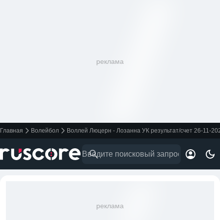
реклама
Главная
Волейбол
Воллей Люцерн - Лозанна УК результат/счет 26-11-20
реклама