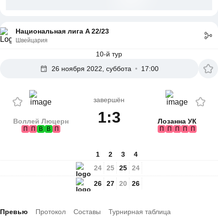
Национальная лига A 22/23
Швейцария
10-й тур
26 ноября 2022, суббота
17:00
завершён
1:3
Воллей Люцерн
Лозанна УК
П
П
В
В
П
П
П
П
П
П
1
2
3
4
24
25
25
24
26
27
20
26
Превью
Протокол
Составы
Турнирная таблица