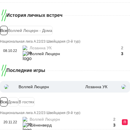
История личных встреч
Все
Воллей Люцерн - Дома
Национальная лига A 22/23 Швейцария (3-й тур)
Лозанна УК
2
08.10.22
Воллей Люцерн
3
Последние игры
Воллей Люцерн
Лозанна УК
Все
Дома
В гостях
Национальная лига A 22/23 Швейцария (9-й тур)
Воллей Люцерн
2
20.11.22
П
Шёненверд
3