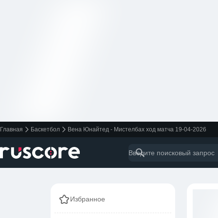
Главная
Баскетбол
Вена Юнайтед - Мистелбах ход матча 19-04-2026
Избранное