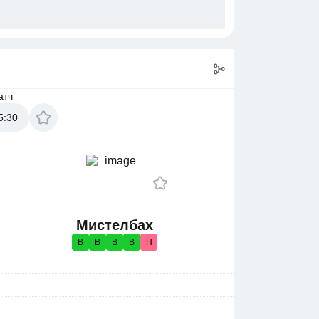
атч
5:30
Мистелбах
В
В
В
В
П