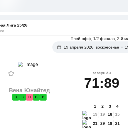
ая Лига 25/26
рия
Плей-офф, 1/2 финала, 2-й м
19 апреля 2026, воскресенье
1
завершён
71:89
Вена Юнайтед
В
В
П
В
В
1
2
3
4
19
19
18
15
21
29
18
21