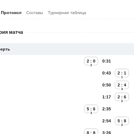
Протокол
Составы
Турнирная таблица
рия матча
верть
2 : 0
0:31
2
0:43
2 : 1
1
0:50
2 : 4
3
1:17
2 : 6
2
5 : 6
2:35
3
2:54
5 : 8
2
8 : 8
3:26