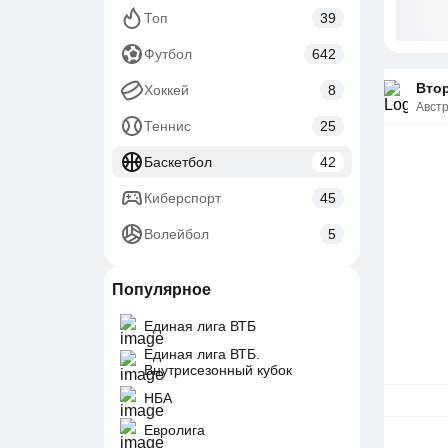
Топ
39
Футбол
642
Втор
Хоккей
8
Авст
Теннис
25
Баскетбол
42
Киберспорт
45
Волейбол
5
Популярное
Единая лига ВТБ
Единая лига ВТБ.
Внутрисезонный кубок
НБА
Евролига