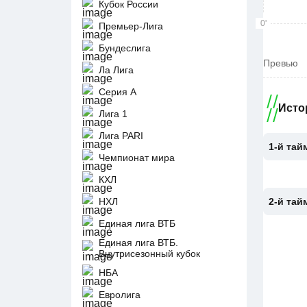
Кубок России
0'
Премьер-Лига
Бундеслига
Превью
Ла Лига
Серия А
Исто
Лига 1
Лига PARI
1-й тай
Чемпионат мира
КХЛ
НХЛ
2-й тай
Единая лига ВТБ
Единая лига ВТБ.
Внутрисезонный кубок
НБА
Евролига