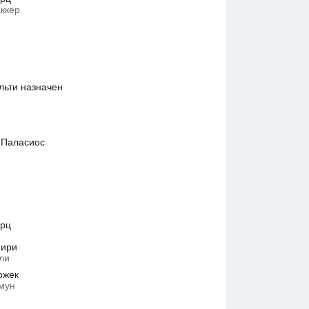
аккер
льти назначен
 Паласиос
ирц
мири
ли
ожек
змун