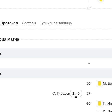
45'
Протокол
Составы
Турнирная таблица
рия матча
м
-
м
50’
М. Б
С. Гирасси
1 : 0
57’
11
60’
П. И
Ф. В