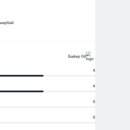
емирбай
Байер 04
4
4
0
0