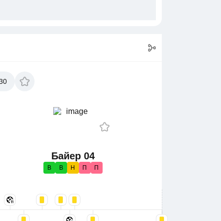
30
Байер 04
В
В
Н
П
П