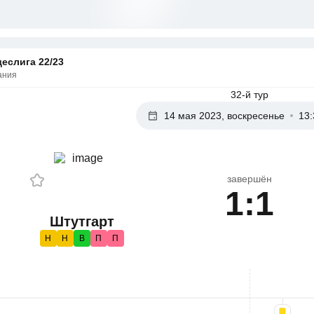
еслига 22/23
ания
32-й тур
14 мая 2023, воскресенье
13:
завершён
1:1
Штутгарт
Н
Н
В
П
П