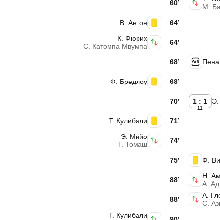
60’
М. Б
В. Антон
64’
К. Фюрих
64’
С. Катомпа Мвумпа
68’
Пена
Ф. Бредлоу
68’
70’
1 : 1
Э.
11
Т. Кулибали
71’
Э. Мийо
74’
Т. Томаш
75’
Ф. В
Н. А
88’
А. Ад
А. Гл
88’
С. А
Т. Кулибали
90’