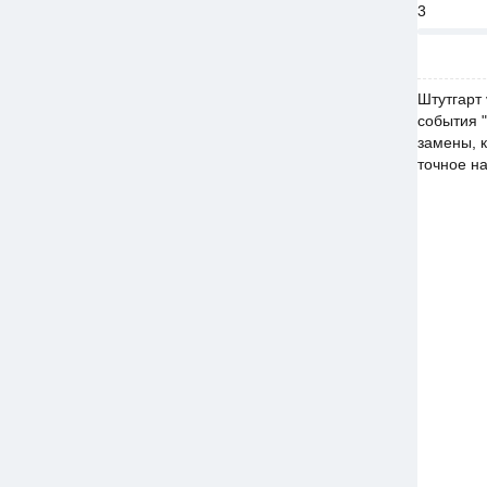
3
Штутгарт
события "
замены, к
точное на