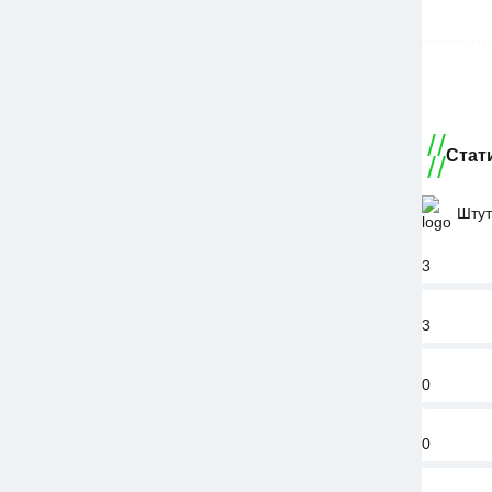
Стат
Штут
3
3
0
0