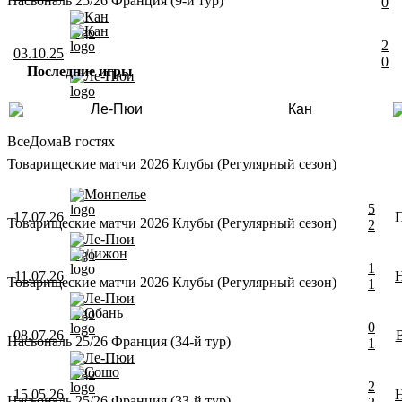
Насьональ 25/26 Франция (9-й тур)
0
Кан
Кан
2
03.10.25
0
Последние игры
Ле-Пюи
Ле-Пюи
Кан
Все
Дома
В гостях
Товарищеские матчи 2026 Клубы (Регулярный сезон)
Монпелье
5
17.07.26
Товарищеские матчи 2026 Клубы (Регулярный сезон)
2
Ле-Пюи
Дижон
1
11.07.26
Товарищеские матчи 2026 Клубы (Регулярный сезон)
1
Ле-Пюи
Обань
0
08.07.26
Насьональ 25/26 Франция (34-й тур)
1
Ле-Пюи
Сошо
2
15.05.26
Насьональ 25/26 Франция (33-й тур)