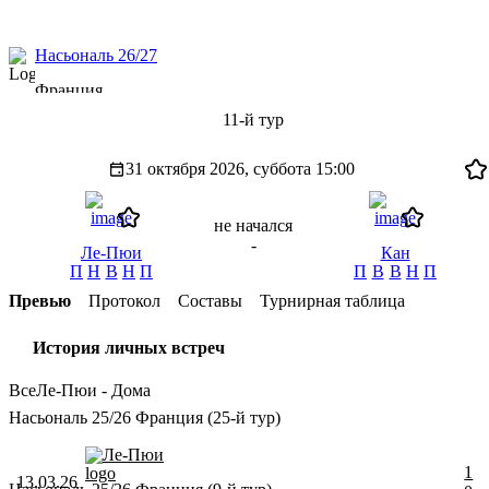
Насьональ 26/27
Франция
11-й тур
31 октября 2026, суббота
15:00
не начался
-
Ле-Пюи
Кан
П
Н
В
Н
П
П
В
В
Н
П
Превью
Протокол
Составы
Турнирная таблица
История личных встреч
Все
Ле-Пюи - Дома
Насьональ 25/26 Франция (25-й тур)
Ле-Пюи
1
13.03.26