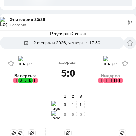
Элитсерия 25/26
Норвегия
Регулярный сезон
12 февраля 2026, четверг
17:30
завершён
5:0
Валеренга
Нидарос
П
В
В
В
П
П
П
П
П
П
1
2
3
3
1
1
0
0
0