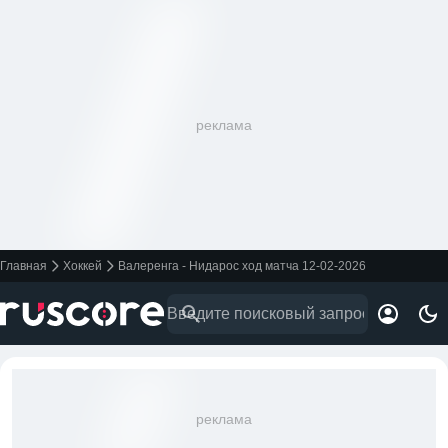
реклама
Главная
Хоккей
Валеренга - Нидарос ход матча 12-02-2026
реклама