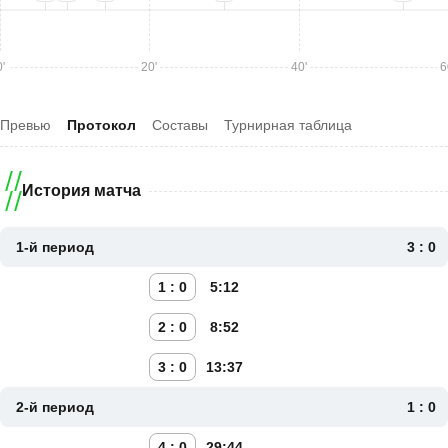
'
20'
40'
6
Превью
Протокол
Составы
Турнирная таблица
История матча
1-й период
3 : 0
1 : 0
5:12
2 : 0
8:52
3 : 0
13:37
2-й период
1 : 0
4 : 0
29:44