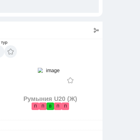
 тур
Румыния U20 (Ж)
П
П
В
П
П