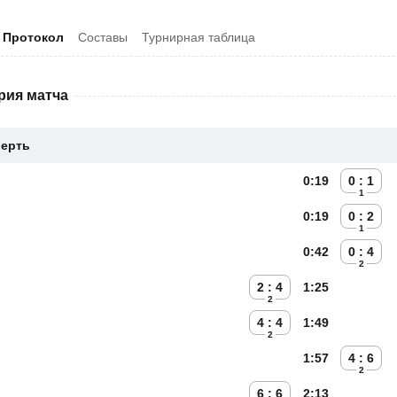
Протокол
Составы
Турнирная таблица
рия матча
верть
0:19
0 : 1
1
0:19
0 : 2
1
0:42
0 : 4
2
2 : 4
1:25
2
4 : 4
1:49
2
1:57
4 : 6
2
6 : 6
2:13