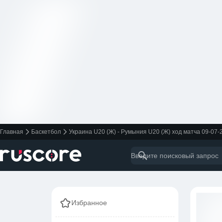
Главная
Баскетбол
Украина U20 (Ж) - Румыния U20 (Ж) ход матча 09-07-
Избранное