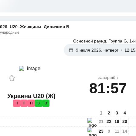
026. U20. Женщины. Дивизион В
ународные
Основной раунд. Группа G, 1-й
9 июля 2026, четверг
12:15
завершён
81:57
Украина U20 (Ж)
П
П
П
В
В
1
2
3
4
21
22
18
20
23
9
11
14