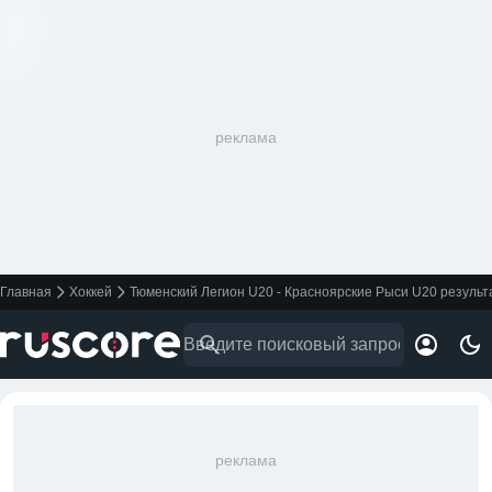
реклама
Главная
Хоккей
Тюменский Легион U20 - Красноярские Рыси U20 результа
реклама