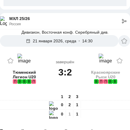
МХЛ 25/26
Россия
Дивизион, Восточная конф. Серебряный див.
21 января 2026, среда
14:30
завершён
3:2
Тюменский
Красноярские
Легион U20
Рыси U20
П
В
В
В
П
В
П
П
В
В
1
2
3
0
2
1
0
1
1