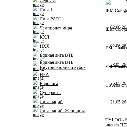
Серия А
Лига 1
IEM Cologn
Лига PARI
02.06.26
Чемпионат мира
IEM Cologn
КХЛ
02.06.26
НХЛ
ESL Challen
Единая лига ВТБ
Единая лига ВТБ.
28.05.26
ESL Challen
Внутрисезонный кубок
НБА
26.05.26
Евролига
CS Asia Ch
Суперлига
Лига наций
21.05.26
Лига наций. Женщины
TYLOO - SI
ивента "IE