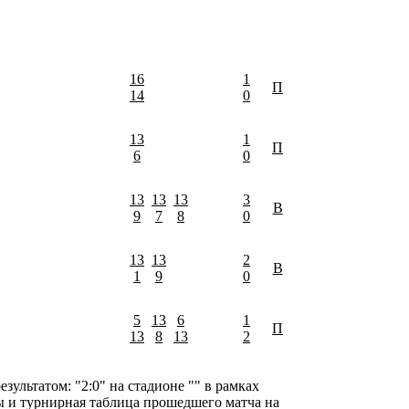
16
1
П
14
0
13
1
П
6
0
13
13
13
3
В
9
7
8
0
13
13
2
В
1
9
0
5
13
6
1
П
13
8
13
2
льтатом: "2:0" на стадионе "" в рамках
аты и турнирная таблица прошедшего матча на