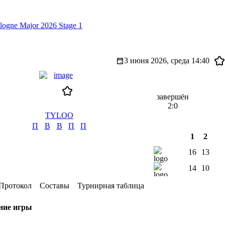
ogne Major 2026 Stage 1
3 июня 2026, среда
14:40
завершён
2:0
TYLOO
П
В
В
П
П
1
2
16
13
14
10
Протокол
Составы
Турнирная таблица
ние игры