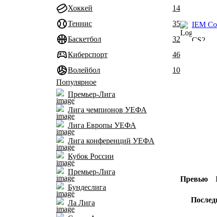
Хоккей
14
Теннис
35
IEM Col
Баскетбол
32
CS2
Киберспорт
46
Волейбол
10
Популярное
Премьер-Лига
Лига чемпионов УЕФА
Лига Европы УЕФА
Лига конференций УЕФА
Кубок России
Премьер-Лига
Превью
Бундеслига
Послед
Ла Лига