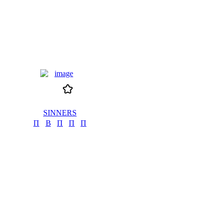
SINNERS
П
В
П
П
П