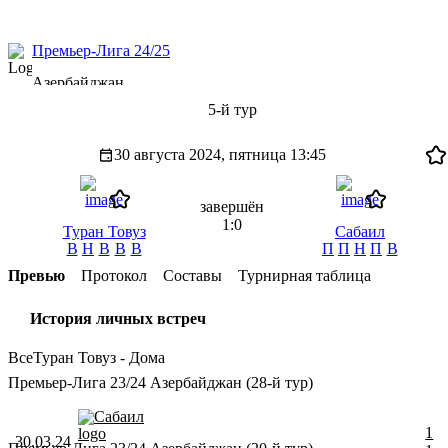
Премьер-Лига 24/25
Азербайджан
5-й тур
30 августа 2024, пятница
13:45
завершён
1:0
Туран Товуз
Сабаил
В
Н
В
В
В
П
П
Н
П
В
Превью
Протокол
Составы
Турнирная таблица
История личных встреч
Все
Туран Товуз - Дома
Премьер-Лига 23/24 Азербайджан (28-й тур)
Сабаил
1
30.03.24