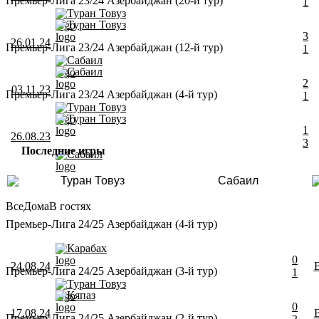
Премьер-Лига 23/24 Азербайджан (20-й тур)
1
Туран Товуз
Туран Товуз
3
26.01.24
Премьер-Лига 23/24 Азербайджан (12-й тур)
1
Сабаил
Сабаил
2
03.11.23
Премьер-Лига 23/24 Азербайджан (4-й тур)
1
Туран Товуз
Туран Товуз
1
26.08.23
3
Последние игры
Сабаил
Туран Товуз
Сабаил
Все
Дома
В гостях
Премьер-Лига 24/25 Азербайджан (4-й тур)
Карабах
0
24.08.24
Премьер-Лига 24/25 Азербайджан (3-й тур)
1
Туран Товуз
Кяпаз
0
17.08.24
Премьер-Лига 24/25 Азербайджан (2-й тур)