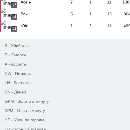
Ace ♠
7
1
11
138
17
Boxi
5
1
15
80
14
tOfu
1
2
11
49
13
K
-
Убийства
D
-
Смерти
A
-
Ассисты
NW
-
Нетворс
LH
-
Ластхиты
DN
-
Денаи
GPM
-
Золото в минуту
XPM
-
Опыт в минуту
HD
-
Урон по героям
TD
-
Урон по зданиям