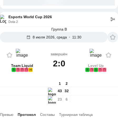
Esports World Cup 2026
Dota 2
Группа B
8 июля 2026, среда
11:30
завершён
2:0
Team Liquid
Level Up
В
П
П
П
Н
В
П
В
П
П
1
2
43
32
23
6
Превью
Протокол
Составы
Турнирная таблица