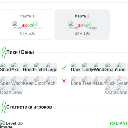
Карта 1
Карта 2
43
:
23
32
:
6
57м 53с
24м 19с
Пики / Баны
Статистика игроков
Level Up
RADIANT