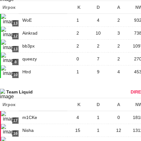
Игрок
K
D
A
N
WoE
1
4
2
93
13
Ainkrad
2
10
3
73
12
bb3px
2
2
2
109
13
queezy
0
7
2
27
8
Htrd
1
9
4
45
10
Team Liquid
DIRE
Игрок
K
D
A
N
m1CKe
4
1
0
181
17
Nisha
15
1
12
131
16