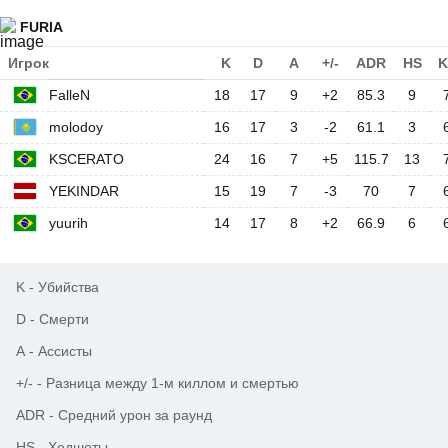
FURIA
Игрок
K
D
A
+/-
ADR
HS
K
FalleN
18
17
9
+2
85.3
9
molodoy
16
17
3
-2
61.1
3
KSCERATO
24
16
7
+5
115.7
13
YEKINDAR
15
19
7
-3
70
7
yuurih
14
17
8
+2
66.9
6
K
-
Убийства
D
-
Смерти
A
-
Ассисты
+/-
-
Разница между 1-м киллом и смертью
ADR
-
Средний урон за раунд
HS
-
Хедшоты