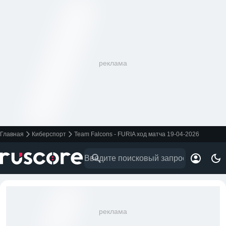
реклама
Главная
Киберспорт
Team Falcons - FURIA ход матча 19-04-2026
реклама