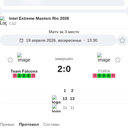
Intel Extreme Masters Rio 2026
CS2
Матч за 3 место
19 апреля 2026, воскресенье
13:30
завершён
2:0
Team Falcons
FURIA
П
В
В
В
П
П
В
В
В
П
1
2
13
13
11
11
Превью
Протокол
Составы