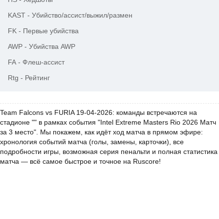
KAST
-
Убийство/ассист/выжил/размен
FK
-
Первые убийства
AWP
-
Убийства AWP
FA
-
Флеш-ассист
Rtg
-
Рейтинг
Team Falcons vs FURIA 19-04-2026: команды встречаются на
стадионе "" в рамках события "Intel Extreme Masters Rio 2026 Матч
за 3 место". Мы покажем, как идёт ход матча в прямом эфире:
хронология событий матча (голы, замены, карточки), все
подробности игры, возможная серия пенальти и полная статистика
матча — всё самое быстрое и точное на Ruscore!