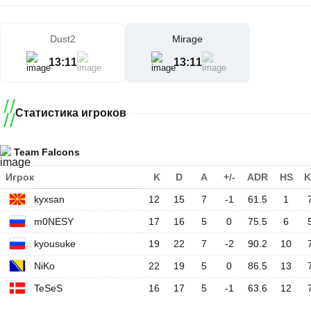
Dust2
Mirage
13
:
11
13
:
11
Статистика игроков
Team Falcons
Игрок
K
D
A
+/-
ADR
HS
K
kyxsan
12
15
7
-1
61.5
1
m0NESY
17
16
5
0
75.5
6
kyousuke
19
22
7
-2
90.2
10
NiKo
22
19
5
0
86.5
13
TeSeS
16
17
5
-1
63.6
12