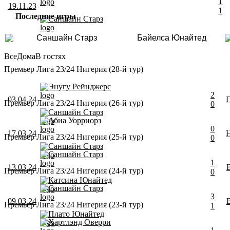
1
19.11.23
1
Последние игры
Саншайн Старз
Саншайн Старз
Байелса Юнайтед
Все
Дома
В гостях
Премьер Лига 23/24 Нигерия (28-й тур)
Энугу Рейнджерс
2
03.04.24
Премьер Лига 23/24 Нигерия (26-й тур)
0
Саншайн Старз
Абиа Уорриорз
0
17.03.24
Премьер Лига 23/24 Нигерия (25-й тур)
0
Саншайн Старз
Саншайн Старз
1
13.03.24
Премьер Лига 23/24 Нигерия (24-й тур)
0
Катсина Юнайтед
Саншайн Старз
3
09.03.24
Премьер Лига 23/24 Нигерия (23-й тур)
1
Плато Юнайтед
Хартлэнд Оверри