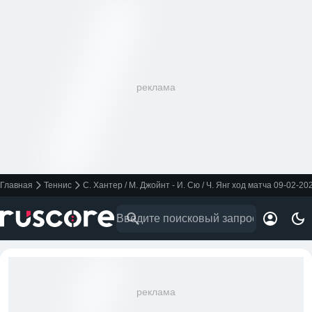
реклама
Главная
Теннис
С. Хантер / М. Джойнт - И. Сю / Ч. Янг ход матча 09-02-20
реклама