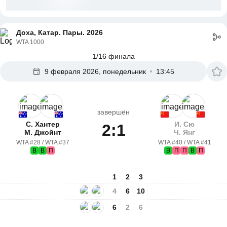
Доха, Катар. Пары. 2026
WTA 1000
1/16 финала
9 февраля 2026, понедельник
13:45
завершён
С. Хантер
И. Сю
2:1
М. Джойнт
Ч. Янг
WTA #28 / WTA #37
WTA #40 / WTA #41
В
В
П
В
П
П
В
П
1
2
3
4
6
10
6
2
6