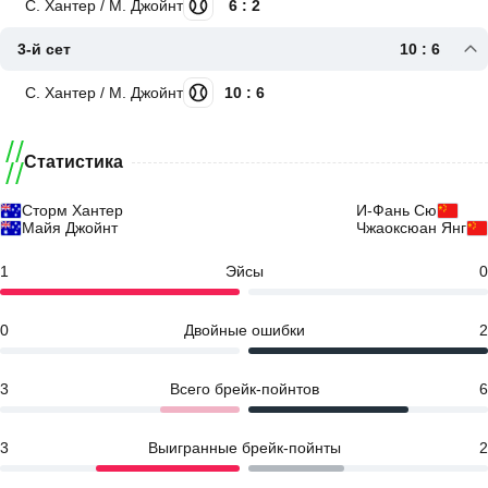
С. Хантер / М. Джойнт
6 : 2
3-й сет
10 : 6
С. Хантер / М. Джойнт
10 : 6
Статистика
Сторм Хантер
И-Фань Сю
Майя Джойнт
Чжаоксюан Янг
1
Эйсы
0
0
Двойные ошибки
2
3
Всего брейк-пойнтов
6
3
Выигранные брейк-пойнты
2