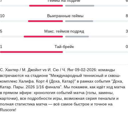
7
Геймы на подаче
6
10
Выигранные геймы
8
5
Макс. геймов подряд
3
1
Тай-брейк
0
С. Хантер / М. Джойнт vs И. Сю / Ч. Янг 09-02-2026: команды
встречаются на стадионе "Международный теннисный и сквош-
комплекс Халифа. Корт 4 (Доха, Катар)" в рамках события "Доха,
Катар. Пары. 2026 1/16 финала". Мы покажем, как идёт ход матча
в прямом эфире: хронология событий матча (голы, замены,
карточки), все подробности игры, возможная серия пенальти и
полная статистика матча — всё самое быстрое и точное на
Ruscore!