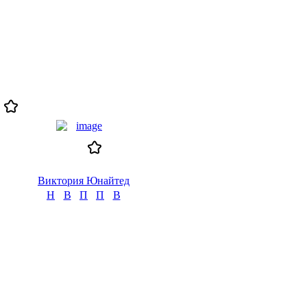
Виктория Юнайтед
Н
В
П
П
В