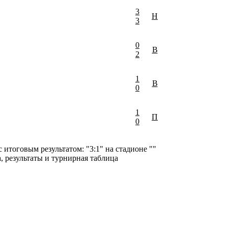
3
Н
3
0
В
2
1
В
0
1
П
0
итоговым результатом: "3:1" на стадионе ""
, результаты и турнирная таблица