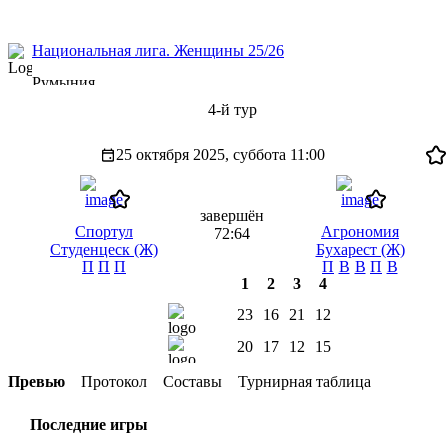
Национальная лига. Женщины 25/26
Румыния
4-й тур
25 октября 2025, суббота
11:00
завершён
Спортул
Агрономия
72:64
Студенцеск (Ж)
Бухарест (Ж)
П
П
П
П
В
В
П
В
1
2
3
4
23
16
21
12
20
17
12
15
Превью
Протокол
Составы
Турнирная таблица
Последние игры