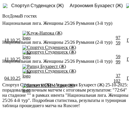
Спортул Студенцеск (Ж)
Агрономия Бухарест (Ж)
Все
Дома
В гостях
Национальная лига. Женщины 25/26 Румыния (3-й тур)
Клуж-Напока (Ж)
97
18.10.25
Национальная лига. Женщины 25/26 Румыния (2-й тур)
59
Спортул Студенцеск (Ж)
Спортул Студенцеск (Ж)
59
11.10.25
Национальная лига. Женщины 25/26 Румыния (1-й тур)
99
Рапид Бухарест (Ж)
Спортул Студенцеск (Ж)
37
04.10.25
102
Спортул Студенцеск (Ж) - Агрономия Бухарест (Ж) 25-10-2025:
Баскет ИСИМ Арад (Ж)
порадовали отличным матчем с итоговым результатом: "72:64"
на стадионе "" в рамках ивента "Национальная лига. Женщины
25/26 4-й тур". Подробная статистика, результаты и турнирная
таблица прошедшего матча на Ruscore!